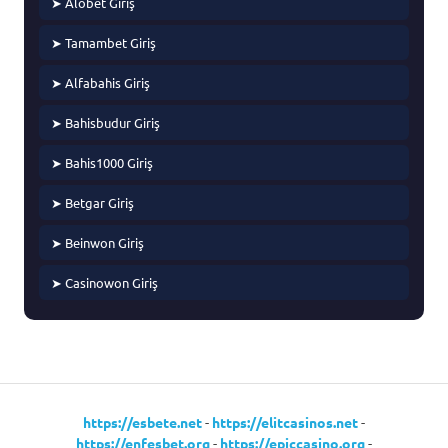
➤ Alobet Giriş
➤ Tamambet Giriş
➤ Alfabahis Giriş
➤ Bahisbudur Giriş
➤ Bahis1000 Giriş
➤ Betgar Giriş
➤ Beinwon Giriş
➤ Casinowon Giriş
https://esbete.net
-
https://elitcasinos.net
-
https://enfesbet.org
-
https://epiccasino.org
-