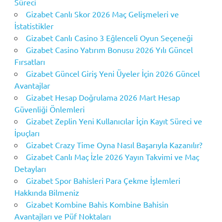
Süreci
Gizabet Canlı Skor 2026 Maç Gelişmeleri ve
İstatistikler
Gizabet Canlı Casino 3 Eğlenceli Oyun Seçeneği
Gizabet Casino Yatırım Bonusu 2026 Yılı Güncel
Fırsatları
Gizabet Güncel Giriş Yeni Üyeler İçin 2026 Güncel
Avantajlar
Gizabet Hesap Doğrulama 2026 Mart Hesap
Güvenliği Önlemleri
Gizabet Zeplin Yeni Kullanıcılar İçin Kayıt Süreci ve
İpuçları
Gizabet Crazy Time Oyna Nasıl Başarıyla Kazanılır?
Gizabet Canlı Maç İzle 2026 Yayın Takvimi ve Maç
Detayları
Gizabet Spor Bahisleri Para Çekme İşlemleri
Hakkında Bilmeniz
Gizabet Kombine Bahis Kombine Bahisin
Avantajları ve Püf Noktaları