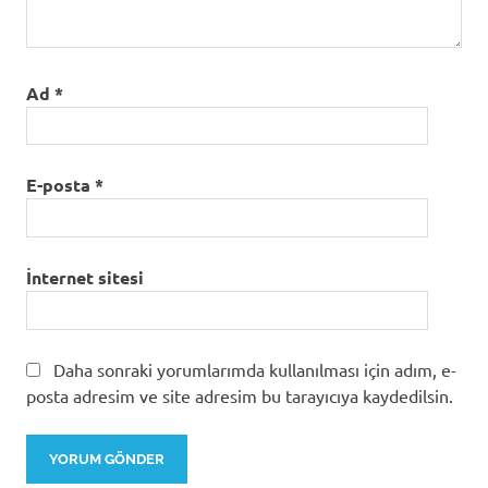
Ad
*
E-posta
*
İnternet sitesi
Daha sonraki yorumlarımda kullanılması için adım, e-
posta adresim ve site adresim bu tarayıcıya kaydedilsin.