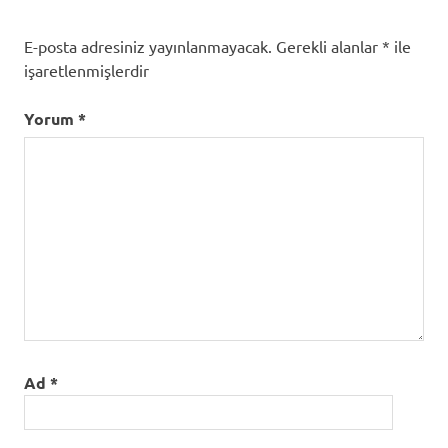
E-posta adresiniz yayınlanmayacak.
Gerekli alanlar
*
ile
işaretlenmişlerdir
Yorum
*
Ad
*