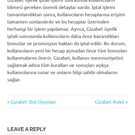
bilmesi gereken önemli detaylar vardır. İptal işlemi
tamamlandıktan sonra, kullanıcıların hesaplarına erişimi
tamamen sonlandırılır ve bu hesaplar üzerinden
herhangi bir işlem yapılamaz. Ayrıca, Gizabet üyelik
iptali sonrasında kullanıcıların daha önce kazandıkları
bonuslar ve promosyon hakları da iptal edilir. Bu durum,
kullanıcıların yeni bir hesap açmadan önce tüm bonusları
kullanmalarını önerir. Gizabet, kullanıcı memnuniyetini
sağlamak adına tüm kuralları ve sonuçları açıkça
kullanıcılarına sunar ve onların bilgi sahibi olmalarını
sağlar.
Previous
Next
Yazı
Gizabet Slot Oyunları
Gizabet Rulet
Post:
Post:
gezinmesi
LEAVE A REPLY