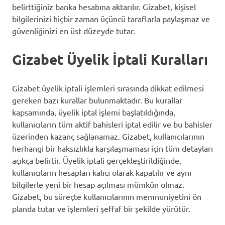
belirttiğiniz banka hesabına aktarılır. Gizabet, kişisel
bilgilerinizi hiçbir zaman üçüncü taraflarla paylaşmaz ve
güvenliğinizi en üst düzeyde tutar.
Gizabet Üyelik İptali Kuralları
Gizabet üyelik iptali işlemleri sırasında dikkat edilmesi
gereken bazı kurallar bulunmaktadır. Bu kurallar
kapsamında, üyelik iptal işlemi başlatıldığında,
kullanıcıların tüm aktif bahisleri iptal edilir ve bu bahisler
üzerinden kazanç sağlanamaz. Gizabet, kullanıcılarının
herhangi bir haksızlıkla karşılaşmaması için tüm detayları
açıkça belirtir. Üyelik iptali gerçekleştirildiğinde,
kullanıcıların hesapları kalıcı olarak kapatılır ve aynı
bilgilerle yeni bir hesap açılması mümkün olmaz.
Gizabet, bu süreçte kullanıcılarının memnuniyetini ön
planda tutar ve işlemleri şeffaf bir şekilde yürütür.