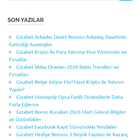
SON YAZILAR
Gizabet Arkadas Davet Bonusu Arkadaş Davetinin
Getirdiği Avantajlar
Gizabet Kripto İle Para Yatırma Yeni Yöntemler ve
Fırsatlar
Gizabet İddaa Oranları 2026 Bahis Trendleri ve
Fırsatları
Gizabet Belge İstiyor Mu? Nasıl Kripto ile Yatırım
Yapılır?
Gizabet Monopoly Oyna Farklı Stratejilerle Daha
Fazla Eğlence
Gizabet Bonus Kuralları 2026 Mart Güncel Bilgiler
ve Üstünlükler
Gizabet Facebook Kayıt Sürecindeki Yenilikler
Gizabet Hediye Bonusu 3 Büyük Faydası ile Kazanç