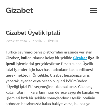
Skip
to
Gizabet
MENU
content
Gizabet Üyelik İptali
OCAK 27, 2026
ADMIN
ÜYELIK
Türkçe çevrimiçi bahis platformları arasında yer alan
Gizabe
t, kull
anıcılarına kolay bir şekilde
Gizabet
üyelik
iptali
işlemlerini gerçekleştirme fırsatı sunar. Üyelik
iptal işlemleri için bazı basit adımların takip edilmesi
gerekmektedir. Öncelikle, Gizabet hesabınıza giriş
yaparak, ayarlar veya hesap bilgileri bölümünden
“Üyeliği İptal Et” seçeneğine tıklamalısınız. Gizabet,
kullanıcılarının kararlarını son derece saygı ile karşılar ve
işlemleri hızlı bir şekilde sonuçlandırır. Üyelik iptalinin
ardından hesabınızda kalan bakiye varsa, bu bakiye