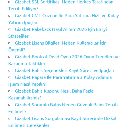
Gizabet SSL Sertifikası Neden Herkes Tarafından
Tercih Ediliyor?
Gizabet CMT Cüzdan İle Para Yatırma Hızlı ve Kolay
Yatırım İpuçları
Gizabet Rakeback Nasıl Alınır? 2026 İçin En İyi
Stratejiler
Gizabet Lisans Bilgileri Neden Kullanıcılar İçin
Önemli?
Gizabet Book of Dead Oyna 2026 Oyun Trendleri ve
Kazanma Taktikleri
Gizabet Bahis Seçenekleri Kayıt Süreci ve İpuçları
Gizabet Papara İle Para Yatırma 3 Kolay Adımda
İşlem Nasıl Yapılır?
Gizabet Bahis Kuponu Nasıl Daha Fazla
Kazanabilirsiniz?
Gizabet Sorumlu Bahis Neden Güvenli Bahis Tercih
Edilmeli?
Gizabet Lisans Sorgulaması Kayıt Sürecinde Dikkat
Edilmesi Gerekenler