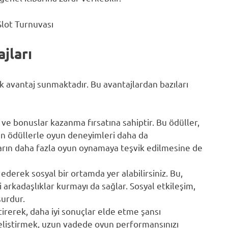
jları
k avantaj sunmaktadır. Bu avantajlardan bazıları
 ve bonuslar kazanma fırsatına sahiptir. Bu ödüller,
an ödüllerle oyun deneyimleri daha da
ların daha fazla oyun oynamaya teşvik edilmesine de
derek sosyal bir ortamda yer alabilirsiniz. Bu,
arkadaşlıklar kurmayı da sağlar. Sosyal etkileşim,
surdur.
ştirerek, daha iyi sonuçlar elde etme şansı
geliştirmek, uzun vadede oyun performansınızı