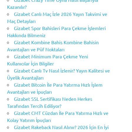
Kazanılır?
Gizabet Canlı Maç İzle 2026 Yayın Takvimi ve
Maç Detayları
Gizabet Spor Bahisleri Para Çekme İşlemleri
Hakkında Bilmeniz
Gizabet Kombine Bahis Kombine Bahisin
Avantajları ve Püf Noktaları
Gizabet Minimum Para Çekme Yeni
Kullanıcılar İçin Bilgiler
Gizabet Canlı Tv Nasıl İzlenir? Yayın Kalitesi ve
Üyelik Avantajları
Gizabet Bitcoin İle Para Yatırma Hızlı İşlem
Avantajları ve İpuçları
Gizabet SSL Sertifikası Neden Herkes
Tarafından Tercih Ediliyor?
Gizabet CMT Cüzdan İle Para Yatırma Hızlı ve
Kolay Yatırım İpuçları
Gizabet Rakeback Nasıl Alınır? 2026 İçin En İyi