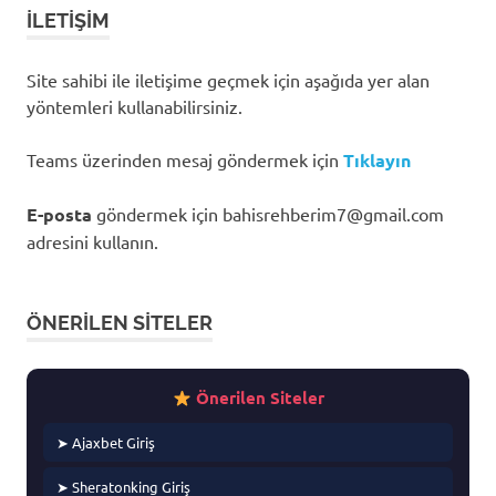
İLETIŞIM
Site sahibi ile iletişime geçmek için aşağıda yer alan
yöntemleri kullanabilirsiniz.
Teams üzerinden mesaj göndermek için
Tıklayın
E-posta
göndermek için
bahisrehberim7@gmail.com
adresini kullanın.
ÖNERILEN SITELER
Önerilen Siteler
➤ Ajaxbet Giriş
➤ Sheratonking Giriş