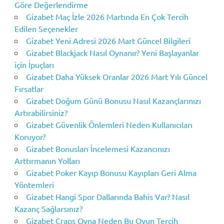
Göre Değerlendirme
Gizabet Maç İzle 2026 Martında En Çok Tercih
Edilen Seçenekler
Gizabet Yeni Adresi 2026 Mart Güncel Bilgileri
Gizabet Blackjack Nasıl Oynanır? Yeni Başlayanlar
için İpuçları
Gizabet Daha Yüksek Oranlar 2026 Mart Yılı Güncel
Fırsatlar
Gizabet Doğum Günü Bonusu Nasıl Kazançlarınızı
Artırabilirsiniz?
Gizabet Güvenlik Önlemleri Neden Kullanıcıları
Koruyor?
Gizabet Bonusları İncelemesi Kazancınızı
Arttırmanın Yolları
Gizabet Poker Kayıp Bonusu Kayıpları Geri Alma
Yöntemleri
Gizabet Hangi Spor Dallarında Bahis Var? Nasıl
Kazanç Sağlarsınız?
Gizabet Craps Oyna Neden Bu Oyun Tercih