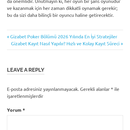
da önemlidir. Unutmayın ki, her oyun bir şans oyunudur
ve kazanmak için her zaman dikkatli oynamak gerekir;
bu da sizi daha bilinçli bir oyuncu haline getirecektir.
Çevrimiçi
Previous
Yazı
Gizabet Poker Bölümü 2026 Yılında En İyi Stratejiler
slotlar
Post:
Next
Gizabet Kayıt Nasıl Yapılır? Hızlı ve Kolay Kayıt Süreci
gezinmesi
Megaways
Post:
oyunları
Oyun
deneyimi
LEAVE A REPLY
E-posta adresiniz yayınlanmayacak.
Gerekli alanlar
*
ile
işaretlenmişlerdir
Yorum
*