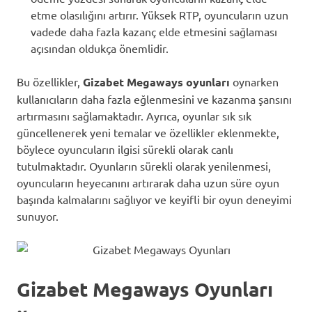
etme olasılığını artırır. Yüksek RTP, oyuncuların uzun
vadede daha fazla kazanç elde etmesini sağlaması
açısından oldukça önemlidir.
Bu özellikler,
Gizabet Megaways oyunları
oynarken
kullanıcıların daha fazla eğlenmesini ve kazanma şansını
artırmasını sağlamaktadır. Ayrıca, oyunlar sık sık
güncellenerek yeni temalar ve özellikler eklenmekte,
böylece oyuncuların ilgisi sürekli olarak canlı
tutulmaktadır. Oyunların sürekli olarak yenilenmesi,
oyuncuların heyecanını artırarak daha uzun süre oyun
başında kalmalarını sağlıyor ve keyifli bir oyun deneyimi
sunuyor.
Gizabet Megaways Oyunları