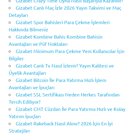
Gizabet Crazy Time Oyna Nasıl Başarıyla Kazanılır?
Gizabet Canlı Maç İzle 2026 Yayın Takvimi ve Maç
Detayları
Gizabet Spor Bahisleri Para Çekme İşlemleri
Hakkında Bilmeniz
Gizabet Kombine Bahis Kombine Bahisin
Avantajları ve Püf Noktaları
Gizabet Minimum Para Çekme Yeni Kullanıcılar İçin
Bilgiler
Gizabet Canlı Tv Nasıl İzlenir? Yayın Kalitesi ve
Üyelik Avantajları
Gizabet Bitcoin İle Para Yatırma Hızlı İşlem
Avantajları ve İpuçları
Gizabet SSL Sertifikası Neden Herkes Tarafından
Tercih Ediliyor?
Gizabet CMT Cüzdan İle Para Yatırma Hızlı ve Kolay
Yatırım İpuçları
Gizabet Rakeback Nasıl Alınır? 2026 İçin En İyi
Stratejiler