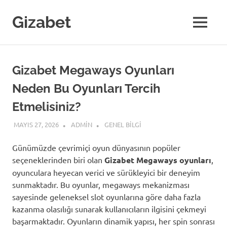
Skip
to
Gizabet
MENU
content
Gizabet Megaways Oyunları
Neden Bu Oyunları Tercih
Etmelisiniz?
MAYIS 27, 2026
ADMIN
GENEL BILGI
Günümüzde çevrimiçi oyun dünyasının popüler
seçeneklerinden biri olan
Gizabet Megaways oyunları
,
oyunculara heyecan verici ve sürükleyici bir deneyim
sunmaktadır. Bu oyunlar, megaways mekanizması
sayesinde geleneksel slot oyunlarına göre daha fazla
kazanma olasılığı sunarak kullanıcıların ilgisini çekmeyi
başarmaktadır. Oyunların dinamik yapısı, her spin sonrası