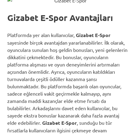
Gizabet E-Spor Avantajları
Platformda yer alan kullanıcılar,
Gizabet E-Spor
sayesinde birçok avantajdan yararlanabilirler. İlk olarak,
oyunculara sunulan hoş geldin bonusları, yeni gelenlerin
dikkatini çekmektedir. Bu bonuslar, oyuncuların
platforma alışması ve oyun deneyimlerini artırmaları
açısından önemlidir. Ayrıca, oyuncuların katıldıkları
turnuvalarda çeşitli ödüller kazanma şansı
bulunmaktadır. Bu platformda başarılı olan oyuncular,
sadece eğlenceli vakit geçirmekle kalmayıp, aynı
zamanda maddi kazançlar elde etme fırsatı da
bulabilirler. Arkadaşlarını davet eden kullanıcılar, bu
sayede ekstra bonuslar kazanarak daha fazla avantaj
elde edebilirler.
Gizabet E-Spor
, sunduğu bu tür
fırsatlarla kullanıcıların ilgisini çekmeye devam