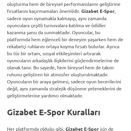
oluşturma hem de bireysel performanslarını geliştirme
fırsatlarını kaçırmamaları önemlidir.
Gizabet E-Spor
,
sadece oyun oynamakla kalmayıp, aynı zamanda
oyunculara çeşitli turnuvalara katılma ve ödüller
kazanma şansı da sunmaktadır. Oyuncular, bu
platformda hem eğlenceli bir deneyim yaşarken hem de
rekabetçi ruhlarını ortaya koyma fırsatı bulurlar. Ayrıca
bu tür bir ortam, sosyal etkileşimleri artırarak
oyuncuların arkadaşlık ilişkilerini güçlendirmelerine de
olanak tanır. Bu sayede, hem bireysel hem de takım
ruhunu geliştiren bir atmosfer oluşturulmaktadır.
Oyuncuların bir araya gelmesi, sadece oyun becerilerini
değil, aynı zamanda stratejik düşünme yeteneklerini de
geliştirmelerine yardımcı olmaktadır.
Gizabet E-Spor Kuralları
Her platformda olduğu gibi,
Gizabet E-Spor
için de