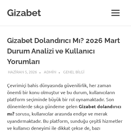
Skip
to
Gizabet
MENU
content
Gizabet Dolandırıcı Mı? 2026 Mart
Durum Analizi ve Kullanıcı
Yorumları
HAZIRAN 5, 2026
ADMIN
GENEL BILGI
Çevrimiçi bahis dünyasında güvenilirlik, her zaman
önemli bir konu olmuştur ve bu durum, kullanıcıların
platform seçiminde büyük bir rol oynamaktadır. Son
dönemlerde sıkça gündeme gelen
Gizabet dolandırıcı
mı?
sorusu, kullanıcılar arasında endişe ve merak
uyandırmaktadır. Bu platform, sunduğu çeşitli hizmetler
ve kullanıcı deneyimi ile dikkat çekse de, bazı