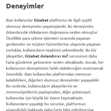
Deneyimler
Bazı kullanıcılar
Gizabet
platformu ile ilgili çeşitli
olumsuz deneyimler yaşamışlardır. Bu deneyimler,
dolandırıcılık iddialarının doğmasına neden olmuştur.
Özellikle para çekme işlemleri sırasında yaşanan
gecikmeler ve müşteri hizmetlerine ulaşımda yaşanan
zorluklar, kullanıcıların tepkisini çekmektedir. Bu tür
şikayetler,
Gizabet dolandırıcı mı?
sorusunun daha
fazla gündeme gelmesine neden olmaktadır. Ancak, her
kullanıcının deneyiminin farklı olabileceğini unutmamak
önemlidir. Bazı kullanıcılar platformdan memnun
kalabilirken, diğerleri olumsuz deneyimler yaşayabilir.
Bu nedenle, kullanıcıların şikayetlerini ve
memnuniyetlerini paylaşmaları, diğer potansiyel
kullanıcılar için büyük bir önem taşımaktadır.
Kullanıcıların yaşadığı bu sorunlar, platformun
güvenilirliği hakkında daha fazla bilgi edinilmesine