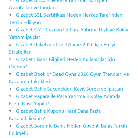
Avantajları ve İpuçları
Gizabet SSL Sertifikası Neden Herkes Tarafından
Tercih Ediliyor?
Gizabet CMT Cüzdan İle Para Yatırma Hızlı ve Kolay
Yatırım İpuçları
Gizabet Rakeback Nasıl Alınır? 2026 İçin En İyi
Stratejiler
Gizabet Lisans Bilgileri Neden Kullanıcılar İçin
Önemli?
Gizabet Book of Dead Oyna 2026 Oyun Trendleri ve
Kazanma Taktikleri
Gizabet Bahis Seçenekleri Kayıt Süreci ve İpuçları
Gizabet Papara İle Para Yatırma 3 Kolay Adımda
İşlem Nasıl Yapılır?
Gizabet Bahis Kuponu Nasıl Daha Fazla
Kazanabilirsiniz?
Gizabet Sorumlu Bahis Neden Güvenli Bahis Tercih
Edilmeli?