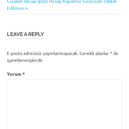
gezinmesi
Next
Gizabet Hesap İptali Hesap Kapatma Sürecinde Dikkat
Dolandırıcılık
Post:
Edilmesi
İddiaları
Gizabet
Güvenilirliği
LEAVE A REPLY
E-posta adresiniz yayınlanmayacak.
Gerekli alanlar
*
ile
işaretlenmişlerdir
Yorum
*