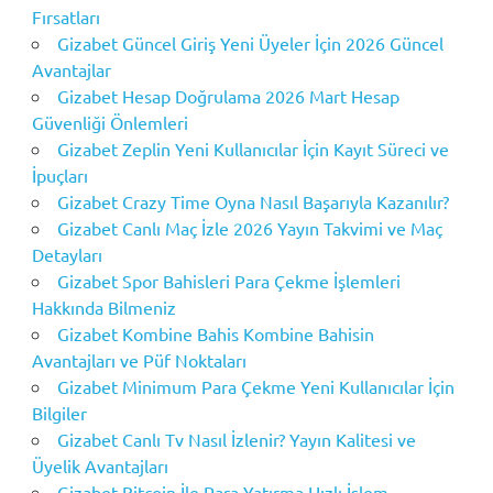
Fırsatları
Gizabet Güncel Giriş Yeni Üyeler İçin 2026 Güncel
Avantajlar
Gizabet Hesap Doğrulama 2026 Mart Hesap
Güvenliği Önlemleri
Gizabet Zeplin Yeni Kullanıcılar İçin Kayıt Süreci ve
İpuçları
Gizabet Crazy Time Oyna Nasıl Başarıyla Kazanılır?
Gizabet Canlı Maç İzle 2026 Yayın Takvimi ve Maç
Detayları
Gizabet Spor Bahisleri Para Çekme İşlemleri
Hakkında Bilmeniz
Gizabet Kombine Bahis Kombine Bahisin
Avantajları ve Püf Noktaları
Gizabet Minimum Para Çekme Yeni Kullanıcılar İçin
Bilgiler
Gizabet Canlı Tv Nasıl İzlenir? Yayın Kalitesi ve
Üyelik Avantajları
Gizabet Bitcoin İle Para Yatırma Hızlı İşlem