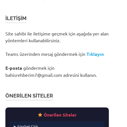
İLETIŞIM
Site sahibi ile iletişime geçmek için aşağıda yer alan
yöntemleri kullanabilirsiniz.
Teams üzerinden mesaj göndermek için
Tıklayın
E-posta
göndermek için
bahisrehberim7@gmail.com
adresini kullanın.
ÖNERILEN SITELER
Önerilen Siteler
➤ Ajaxbet Giriş