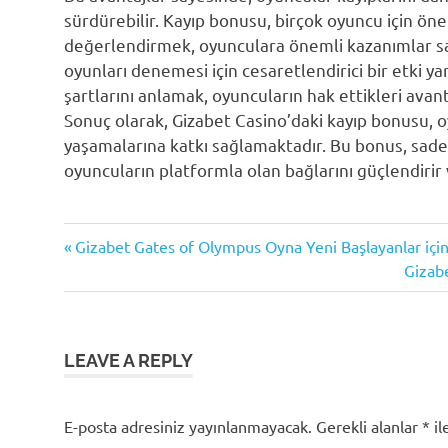
sürdürebilir. Kayıp bonusu, birçok oyuncu için önem
değerlendirmek, oyunculara önemli kazanımlar sağl
oyunları denemesi için cesaretlendirici bir etki ya
şartlarını anlamak, oyuncuların hak ettikleri avan
Sonuç olarak, Gizabet Casino’daki kayıp bonusu, o
yaşamalarına katkı sağlamaktadır. Bu bonus, sade
oyuncuların platformla olan bağlarını güçlendirir
Çevrimiçi
Previous
Yazı
Gizabet Gates of Olympus Oyna Yeni Başlayanlar için 
bahis
Post:
Next
Gizabe
gezinmesi
Gizabet
Post:
Casino
Bonus
Kayıp
LEAVE A REPLY
Telafisi
E-posta adresiniz yayınlanmayacak.
Gerekli alanlar
*
il