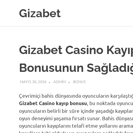
Skip
Gizabet
to
content
Gizabet Casino Kay
Bonusunun Sağladığ
MAYIS 30, 2026
ADMIN
BONUS
Çevrimiçi bahis dünyasında oyuncuların karşılaştığı
, bu noktada oyuncu
Gizabet Casino kayıp bonusu
oyuncuların belirli bir süre içinde yaşadığı kayıpla
oyun deneyimi yaşama fırsatı sunar. Bahis dünyası, y
oyuncuların kayıplarını telafi etme yollarını arama
koşullara tabi olduğu ve oyunculara sağladığı fayd