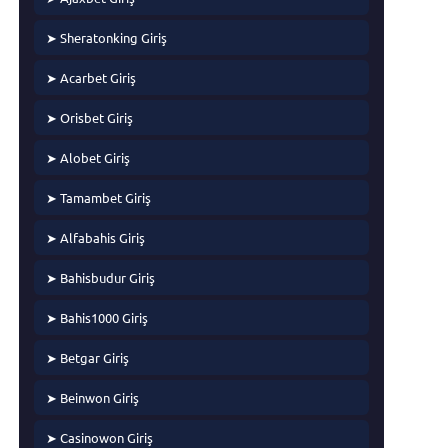
➤ Sheratonking Giriş
➤ Acarbet Giriş
➤ Orisbet Giriş
➤ Alobet Giriş
➤ Tamambet Giriş
➤ Alfabahis Giriş
➤ Bahisbudur Giriş
➤ Bahis1000 Giriş
➤ Betgar Giriş
➤ Beinwon Giriş
➤ Casinowon Giriş