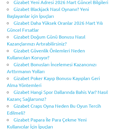
Gizabet Yeni Adresi 2026 Mart Güncel Bilgileri
Gizabet Blackjack Nasıl Oynanır? Yeni
Başlayanlar için İpuçları
Gizabet Daha Yüksek Oranlar 2026 Mart Yılı
Güncel Fırsatlar
Gizabet Doğum Günü Bonusu Nasıl
Kazançlarınızı Artırabilirsiniz?
Gizabet Güvenlik Önlemleri Neden
Kullanıcıları Koruyor?
Gizabet Bonusları İncelemesi Kazancınızı
Arttırmanın Yolları
Gizabet Poker Kayıp Bonusu Kayıpları Geri
Alma Yöntemleri
Gizabet Hangi Spor Dallarında Bahis Var? Nasıl
Kazanç Sağlarsınız?
Gizabet Craps Oyna Neden Bu Oyun Tercih
Edilmeli?
Gizabet Papara İle Para Çekme Yeni
Kullanıcılar İçin İpuçları