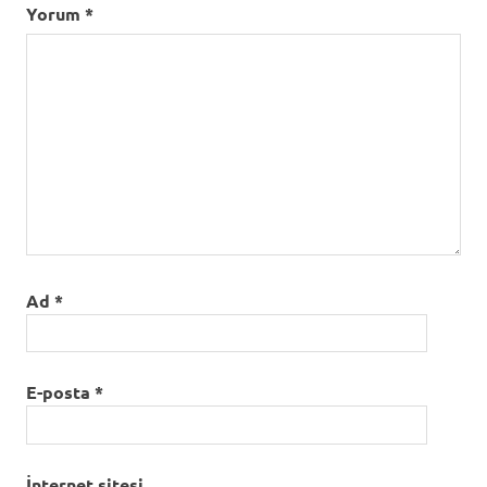
Yorum
*
Ad
*
E-posta
*
İnternet sitesi