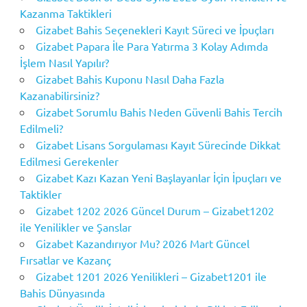
Kazanma Taktikleri
Gizabet Bahis Seçenekleri Kayıt Süreci ve İpuçları
Gizabet Papara İle Para Yatırma 3 Kolay Adımda
İşlem Nasıl Yapılır?
Gizabet Bahis Kuponu Nasıl Daha Fazla
Kazanabilirsiniz?
Gizabet Sorumlu Bahis Neden Güvenli Bahis Tercih
Edilmeli?
Gizabet Lisans Sorgulaması Kayıt Sürecinde Dikkat
Edilmesi Gerekenler
Gizabet Kazı Kazan Yeni Başlayanlar İçin İpuçları ve
Taktikler
Gizabet 1202 2026 Güncel Durum – Gizabet1202
ile Yenilikler ve Şanslar
Gizabet Kazandırıyor Mu? 2026 Mart Güncel
Fırsatlar ve Kazanç
Gizabet 1201 2026 Yenilikleri – Gizabet1201 ile
Bahis Dünyasında