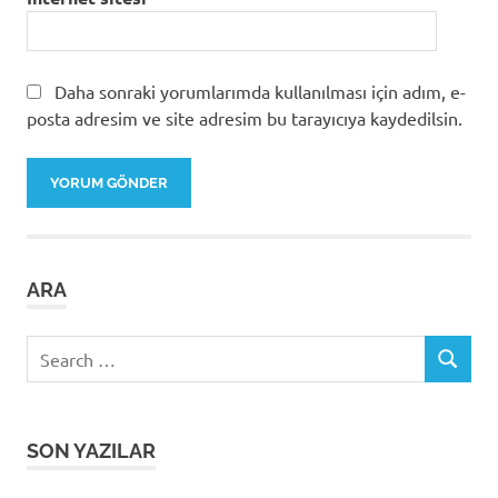
Daha sonraki yorumlarımda kullanılması için adım, e-
posta adresim ve site adresim bu tarayıcıya kaydedilsin.
ARA
Search
SEARCH
for:
SON YAZILAR