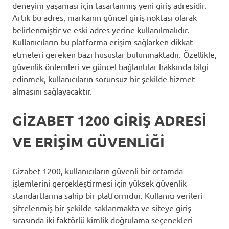
deneyim yaşaması için tasarlanmış yeni giriş adresidir.
Artık bu adres, markanın güncel giriş noktası olarak
belirlenmiştir ve eski adres yerine kullanılmalıdır.
Kullanıcıların bu platforma erişim sağlarken dikkat
etmeleri gereken bazı hususlar bulunmaktadır. Özellikle,
güvenlik önlemleri ve güncel bağlantılar hakkında bilgi
edinmek, kullanıcıların sorunsuz bir şekilde hizmet
almasını sağlayacaktır.
GİZABET 1200 GİRİŞ ADRESİ
VE ERİŞİM GÜVENLİĞİ
Gizabet 1200, kullanıcıların güvenli bir ortamda
işlemlerini gerçekleştirmesi için yüksek güvenlik
standartlarına sahip bir platformdur. Kullanıcı verileri
şifrelenmiş bir şekilde saklanmakta ve siteye giriş
sırasında iki faktörlü kimlik doğrulama seçenekleri