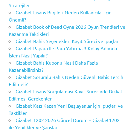
Stratejiler
Gizabet Lisans Bilgileri Neden Kullanıcılar İçin
Önemli?
Gizabet Book of Dead Oyna 2026 Oyun Trendleri ve
Kazanma Taktikleri
Gizabet Bahis Seçenekleri Kayıt Süreci ve İpuçları
Gizabet Papara İle Para Yatırma 3 Kolay Adımda
İşlem Nasıl Yapılır?
Gizabet Bahis Kuponu Nasıl Daha Fazla
Kazanabilirsiniz?
Gizabet Sorumlu Bahis Neden Güvenli Bahis Tercih
Edilmeli?
Gizabet Lisans Sorgulaması Kayıt Sürecinde Dikkat
Edilmesi Gerekenler
Gizabet Kazı Kazan Yeni Başlayanlar İçin İpuçları ve
Taktikler
Gizabet 1202 2026 Güncel Durum – Gizabet1202
ile Yenilikler ve Şanslar