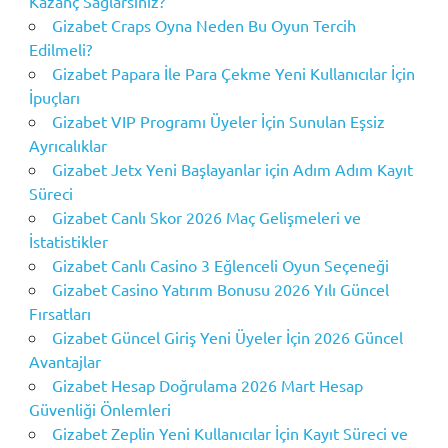
Kazanç Sağlarsınız?
Gizabet Craps Oyna Neden Bu Oyun Tercih
Edilmeli?
Gizabet Papara İle Para Çekme Yeni Kullanıcılar İçin
İpuçları
Gizabet VIP Programı Üyeler İçin Sunulan Eşsiz
Ayrıcalıklar
Gizabet Jetx Yeni Başlayanlar için Adım Adım Kayıt
Süreci
Gizabet Canlı Skor 2026 Maç Gelişmeleri ve
İstatistikler
Gizabet Canlı Casino 3 Eğlenceli Oyun Seçeneği
Gizabet Casino Yatırım Bonusu 2026 Yılı Güncel
Fırsatları
Gizabet Güncel Giriş Yeni Üyeler İçin 2026 Güncel
Avantajlar
Gizabet Hesap Doğrulama 2026 Mart Hesap
Güvenliği Önlemleri
Gizabet Zeplin Yeni Kullanıcılar İçin Kayıt Süreci ve