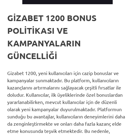
GİZABET 1200 BONUS
POLİTİKASI VE
KAMPANYALARIN
GÜNCELLİĞİ
Gizabet 1200, yeni kullanıcıları için cazip bonuslar ve
kampanyalar sunmaktadır. Bu platform, kullanıcıların
kazançlarını artırmalarını sağlayacak çeşitli fırsatlar ile
doludur. Kullanıcılar, ilk üyeliklerinde özel bonuslardan
yararlanabilirken, mevcut kullanıcılar için de düzenli
olarak yeni kampanyalar duyurulmaktadır. Platformun
sunduğu bu avantajlar, kullanıcıların deneyimlerini daha
da zenginleştirmekte ve onları daha fazla kazanç elde
etme konusunda teşvik etmektedir. Bu nedenle,