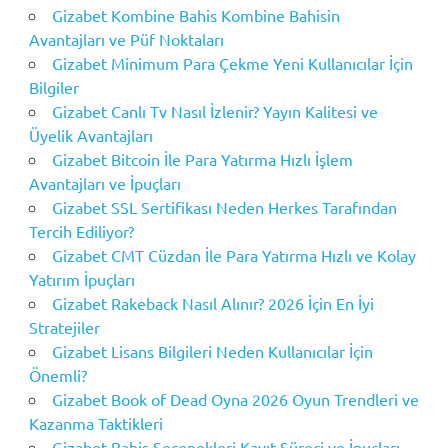
Gizabet Kombine Bahis Kombine Bahisin
Avantajları ve Püf Noktaları
Gizabet Minimum Para Çekme Yeni Kullanıcılar İçin
Bilgiler
Gizabet Canlı Tv Nasıl İzlenir? Yayın Kalitesi ve
Üyelik Avantajları
Gizabet Bitcoin İle Para Yatırma Hızlı İşlem
Avantajları ve İpuçları
Gizabet SSL Sertifikası Neden Herkes Tarafından
Tercih Ediliyor?
Gizabet CMT Cüzdan İle Para Yatırma Hızlı ve Kolay
Yatırım İpuçları
Gizabet Rakeback Nasıl Alınır? 2026 İçin En İyi
Stratejiler
Gizabet Lisans Bilgileri Neden Kullanıcılar İçin
Önemli?
Gizabet Book of Dead Oyna 2026 Oyun Trendleri ve
Kazanma Taktikleri
Gizabet Bahis Seçenekleri Kayıt Süreci ve İpuçları