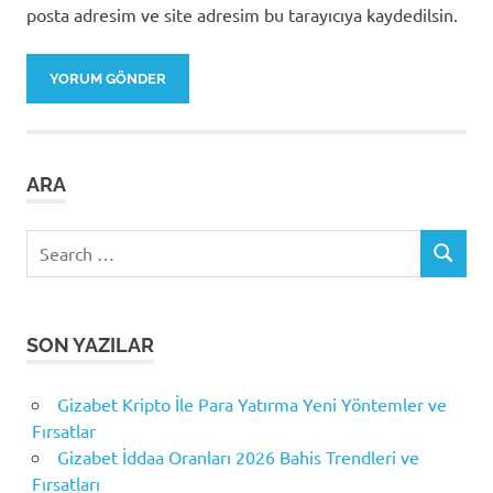
posta adresim ve site adresim bu tarayıcıya kaydedilsin.
ARA
Search
SEARCH
for:
SON YAZILAR
Gizabet Kripto İle Para Yatırma Yeni Yöntemler ve
Fırsatlar
Gizabet İddaa Oranları 2026 Bahis Trendleri ve
Fırsatları