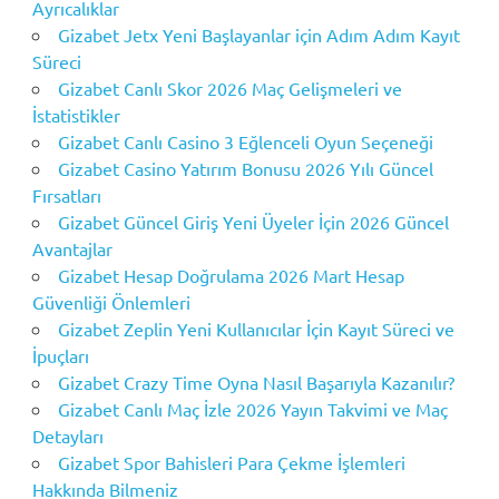
Ayrıcalıklar
Gizabet Jetx Yeni Başlayanlar için Adım Adım Kayıt
Süreci
Gizabet Canlı Skor 2026 Maç Gelişmeleri ve
İstatistikler
Gizabet Canlı Casino 3 Eğlenceli Oyun Seçeneği
Gizabet Casino Yatırım Bonusu 2026 Yılı Güncel
Fırsatları
Gizabet Güncel Giriş Yeni Üyeler İçin 2026 Güncel
Avantajlar
Gizabet Hesap Doğrulama 2026 Mart Hesap
Güvenliği Önlemleri
Gizabet Zeplin Yeni Kullanıcılar İçin Kayıt Süreci ve
İpuçları
Gizabet Crazy Time Oyna Nasıl Başarıyla Kazanılır?
Gizabet Canlı Maç İzle 2026 Yayın Takvimi ve Maç
Detayları
Gizabet Spor Bahisleri Para Çekme İşlemleri
Hakkında Bilmeniz