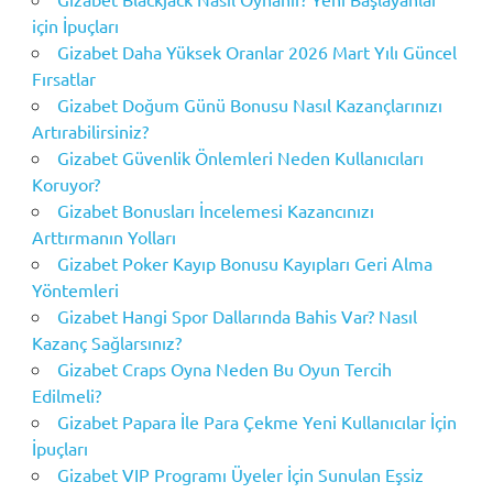
için İpuçları
Gizabet Daha Yüksek Oranlar 2026 Mart Yılı Güncel
Fırsatlar
Gizabet Doğum Günü Bonusu Nasıl Kazançlarınızı
Artırabilirsiniz?
Gizabet Güvenlik Önlemleri Neden Kullanıcıları
Koruyor?
Gizabet Bonusları İncelemesi Kazancınızı
Arttırmanın Yolları
Gizabet Poker Kayıp Bonusu Kayıpları Geri Alma
Yöntemleri
Gizabet Hangi Spor Dallarında Bahis Var? Nasıl
Kazanç Sağlarsınız?
Gizabet Craps Oyna Neden Bu Oyun Tercih
Edilmeli?
Gizabet Papara İle Para Çekme Yeni Kullanıcılar İçin
İpuçları
Gizabet VIP Programı Üyeler İçin Sunulan Eşsiz