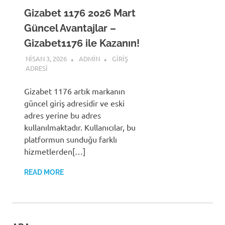
Gizabet 1176 2026 Mart
Güncel Avantajlar –
Gizabet1176 ile Kazanın!
NISAN 3, 2026
ADMIN
GIRIŞ
ADRESI
Gizabet 1176 artık markanın
güncel giriş adresidir ve eski
adres yerine bu adres
kullanılmaktadır. Kullanıcılar, bu
platformun sunduğu farklı
hizmetlerden[…]
READ MORE