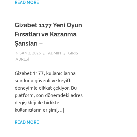
READ MORE
Gizabet 1177 Yeni Oyun
Fırsatları ve Kazanma
Şansları –
NISAN 3, 2026
ADMIN
GIRIŞ
ADRESI
Gizabet 1177, kullanıcılarına
sunduğu güvenli ve keyifli
deneyimle dikkat çekiyor. Bu
platform, son dönemdeki adres
değişikliği ile birlikte
kullanıcıların erişim[…]
READ MORE