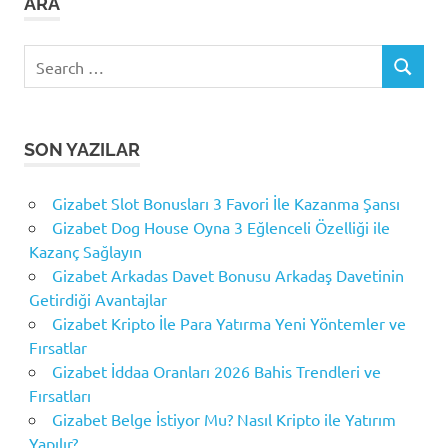
ARA
Search
SEARCH
for:
SON YAZILAR
Gizabet Slot Bonusları 3 Favori İle Kazanma Şansı
Gizabet Dog House Oyna 3 Eğlenceli Özelliği ile
Kazanç Sağlayın
Gizabet Arkadas Davet Bonusu Arkadaş Davetinin
Getirdiği Avantajlar
Gizabet Kripto İle Para Yatırma Yeni Yöntemler ve
Fırsatlar
Gizabet İddaa Oranları 2026 Bahis Trendleri ve
Fırsatları
Gizabet Belge İstiyor Mu? Nasıl Kripto ile Yatırım
Yapılır?