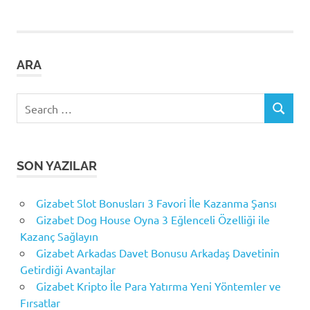
ARA
Search
SEARCH
for:
SON YAZILAR
Gizabet Slot Bonusları 3 Favori İle Kazanma Şansı
Gizabet Dog House Oyna 3 Eğlenceli Özelliği ile
Kazanç Sağlayın
Gizabet Arkadas Davet Bonusu Arkadaş Davetinin
Getirdiği Avantajlar
Gizabet Kripto İle Para Yatırma Yeni Yöntemler ve
Fırsatlar