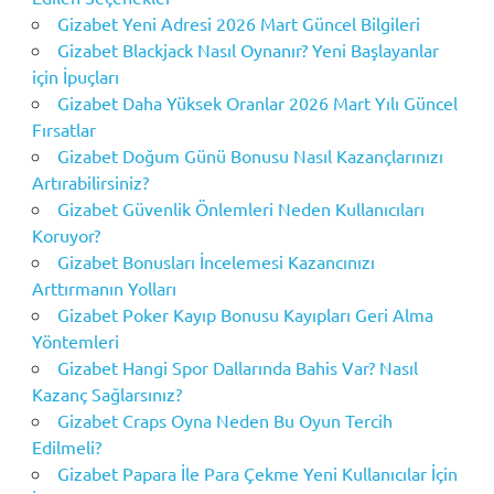
Gizabet Yeni Adresi 2026 Mart Güncel Bilgileri
Gizabet Blackjack Nasıl Oynanır? Yeni Başlayanlar
için İpuçları
Gizabet Daha Yüksek Oranlar 2026 Mart Yılı Güncel
Fırsatlar
Gizabet Doğum Günü Bonusu Nasıl Kazançlarınızı
Artırabilirsiniz?
Gizabet Güvenlik Önlemleri Neden Kullanıcıları
Koruyor?
Gizabet Bonusları İncelemesi Kazancınızı
Arttırmanın Yolları
Gizabet Poker Kayıp Bonusu Kayıpları Geri Alma
Yöntemleri
Gizabet Hangi Spor Dallarında Bahis Var? Nasıl
Kazanç Sağlarsınız?
Gizabet Craps Oyna Neden Bu Oyun Tercih
Edilmeli?
Gizabet Papara İle Para Çekme Yeni Kullanıcılar İçin